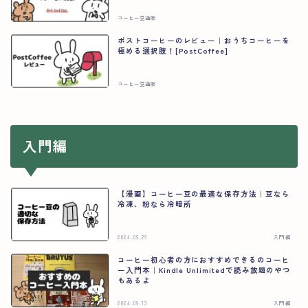
コーヒー豆通販
ポストコーヒーのレビュー｜おうちコーヒーを
極める選択肢！[PostCoffee]
コーヒー豆通販
入門編
【漫画】コーヒー豆の最適な保存方法｜豆なら
冷凍、粉なら冷暗所
2024.09.26
入門編
コーヒー初心者の方におすすめできるのコーヒ
ー入門本｜Kindle Unlimitedで読み放題のやつ
もあるよ
2024.09.13
入門編