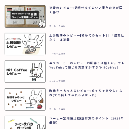
豆善のレビュー|焙煎仕立てのいい香りの豆が届
く喜び
コーヒー豆通販
土居珈琲のレビュー[初めてのセット]｜「焙煎仕
立て」は正義
コーヒー豆通販
ニフコーヒーのレビュー|3回縛りは厳しい。でも
YouTubeで感じる真摯さがすき[NifCoffee]
コーヒー豆通販
珈琲きゃろっとのレビュー|めっちゃあやしいよ
ね(でも試してみたらよかった)
コーヒー豆通販
コーヒー定期便比較|選び方のポイント【2024年
最新】