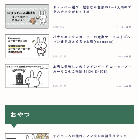
ドリッパー選び｜悩むなら台形の2～4人用のプ
ラスチックがおすすめ
2025.01.07
コーヒー道具
パナソニックのコーヒーの定期サービス｜ブル
マン好きだとめちゃお得[foodable]
2024.02.26
コーヒー道具
本当に美味しいの？ツインバード コーヒーメー
カーそこそこ検証！[CM-D457B]
2024.02.09
コーヒー道具
おやつ
子どもころの憧れ、ノンタンの誕生日クッキー