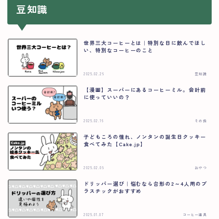
豆知識
世界三大コーヒーとは｜特別な日に飲んでほし
い、特別なコーヒーのこと
2025.02.26
豆知識
【漫画】スーパーにあるコーヒーミル。会計前
に使っていいの？
2025.02.16
その他
子どもころの憧れ、ノンタンの誕生日クッキー
食べてみた【Cake.jp】
2025.02.09
おやつ
ドリッパー選び｜悩むなら台形の2～4人用のプ
ラスチックがおすすめ
2025.01.07
コーヒー道具