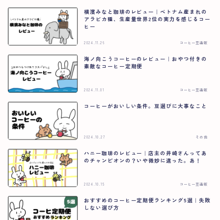
横濱みなと珈琲のレビュー｜ベトナム産まれの
アラビカ種、生産量世界2位の実力を感じるコー
ヒー
2024.11.26
コーヒー豆通販
海ノ向こうコーヒーのレビュー｜おやつ付きの
素敵なコーヒー定期便
2024.11.01
コーヒー豆通販
コーヒーがおいしい条件。豆選びに大事なこと
2024.10.27
その他
ハニー珈琲のレビュー｜店主の井崎さんってあ
のチャンピオンの？いや微妙に違った。あ！
2024.10.15
コーヒー豆通販
おすすめのコーヒー定期便ランキング5選｜失敗
しない選び方