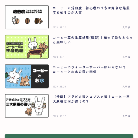
コーヒーの焙煎度｜初心者のうちは好きな焙煎
度を知るのが大事
2024.09.12
入門編
コーヒー豆の生産処理(精製)｜知って飲むともっ
と美味しい
2024.09.11
入門編
コーヒーにウォーターサーバーはいらない？｜
コーヒーとお水の深い関係
2024.08.20
入門編
【漫画】アラビカ種とロブスタ種｜コーヒー三
大原種は何が違うの？
2024.08.12
入門編