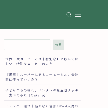
検索
世界三大コーヒーとは｜特別な日に飲んでほ
しい、特別なコーヒーのこと
【漫画】スーパーにあるコーヒーミル。会計
前に使っていいの？
子どもころの憧れ、ノンタンの誕生日クッキ
ー食べてみた【Cake.jp】
ドリッパー選び｜悩むなら台形の2～4人用の