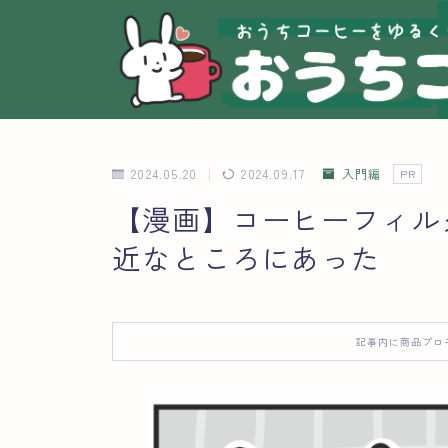
2024.05.20
2024.09.17
コーヒーが命の源で
入門編
PR
【漫画】コーヒーフィル
どこよりもコーヒー
ばにーくん
近なところにあった
みなさんが自分好み
好きなコーヒーのタ
記事内に商品プロ