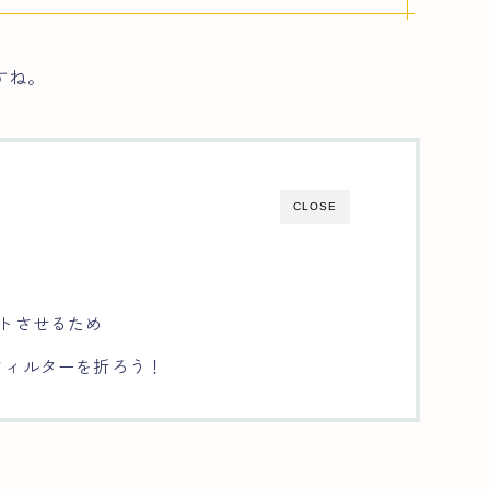
すね。
CLOSE
トさせるため
フィルターを折ろう！