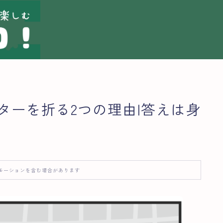
す。ばにーです。
ターを折る2つの理由|答えは身
初心者に優しくてわかりやすいサイトを目指しています。
のコーヒーに出会えますように。
イプは酸味があるフルーティーなやつ
モーションを含む場合があります